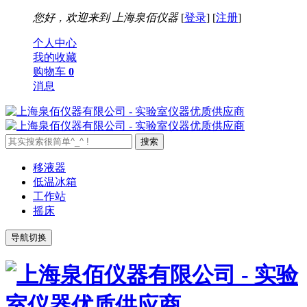
您好，欢迎来到
上海泉佰仪器
[
登录
] [
注册
]
个人中心
我的收藏
购物车
0
消息
移液器
低温冰箱
工作站
摇床
导航切换