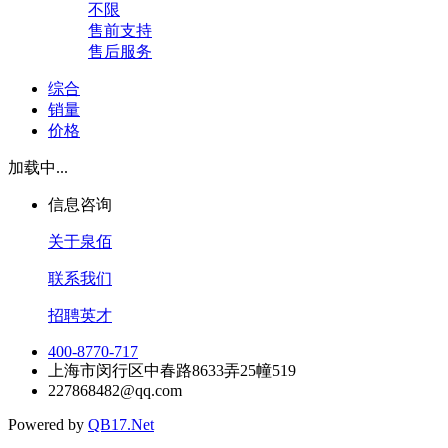
不限
售前支持
售后服务
综合
销量
价格
加载中...
信息咨询
关于泉佰
联系我们
招聘英才
400-8770-717
上海市闵行区中春路8633弄25幢519
227868482@qq.com
Powered by
QB17.Net