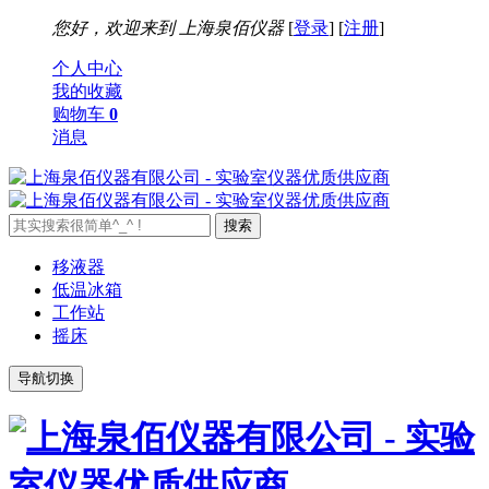
您好，欢迎来到
上海泉佰仪器
[
登录
] [
注册
]
个人中心
我的收藏
购物车
0
消息
移液器
低温冰箱
工作站
摇床
导航切换